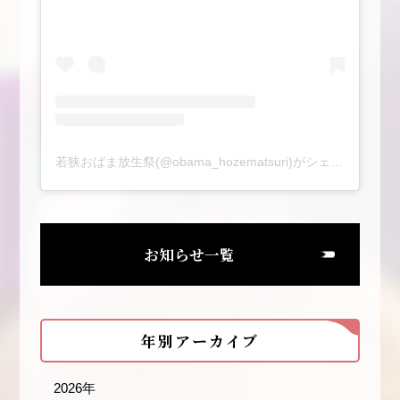
若狭おばま放生祭(@obama_hozematsuri)がシェアした投稿
お知らせ一覧
年別アーカイブ
2026年