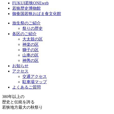
FUKUI若狭ONEweb
若狭歴史博物館
御食国若狭おばま食文化館
放生祭のご紹介
祭りの歴史
各区のご紹介
大太鼓の区
神楽の区
獅子の区
山車の区
神輿の区
お知らせ
アクセス
交通アクセス
駐車場マップ
よくあるご質問
380年以上の
歴史と伝統を誇る
若狭地方最大の秋祭り