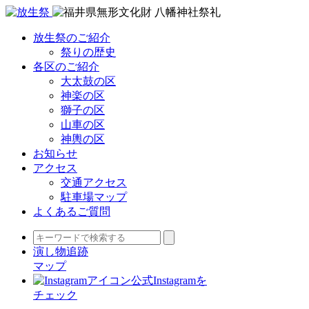
放生祭のご紹介
祭りの歴史
各区のご紹介
大太鼓の区
神楽の区
獅子の区
山車の区
神輿の区
お知らせ
アクセス
交通アクセス
駐車場マップ
よくあるご質問
演し物追跡
マップ
公式Instagramを
チェック