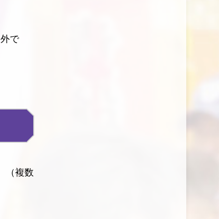
象外で
。（複数