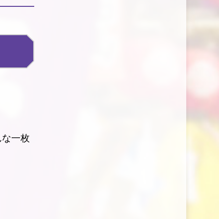
んな一枚
。