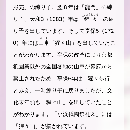
服売」の練り子、翌８年は「龍門」の練
しょうじょう
り子、天和3（1683）年は「
猩々
」の練
り子を出しています。そして享保5（172
やま
0）年には
山車
「猩々山」を出していたこ
とがわかります。享保の改革により京都
祇園祭以外の全国各地の山車が幕府から
禁止されたため、享保6年は「猩々歩行」
とみえ、一時練り子に戻りましたが、文
化末年頃も「猩々山」を出していたこと
がわかります。「小浜祇園祭礼図」には
「猩々山」が描かれています。