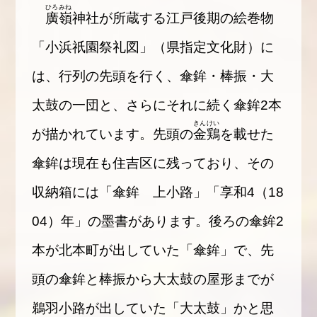
ひろみね
廣嶺
神社が所蔵する江戸後期の絵巻物
「小浜祇園祭礼図」（県指定文化財）に
は、行列の先頭を行く、傘鉾・棒振・大
太鼓の一団と、さらにそれに続く傘鉾2本
きんけい
が描かれています。先頭の
金鶏
を載せた
傘鉾は現在も住吉区に残っており、その
収納箱には「傘鉾 上小路」「享和4（18
04）年」の墨書があります。後ろの傘鉾2
本が北本町が出していた「傘鉾」で、先
頭の傘鉾と棒振から大太鼓の屋形までが
鵜羽小路が出していた「大太鼓」かと思