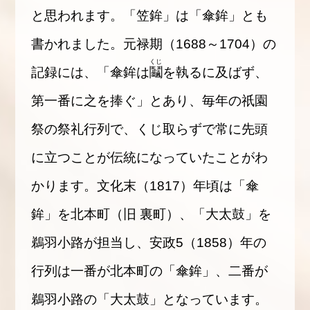
と思われます。「笠鉾」は「傘鉾」とも
書かれました。元禄期（1688～1704）の
くじ
記録には、「傘鉾は
鬮
を執るに及ばず、
第一番に之を捧ぐ」とあり、毎年の祇園
祭の祭礼行列で、くじ取らずで常に先頭
に立つことが伝統になっていたことがわ
かります。文化末（1817）年頃は「傘
鉾」を北本町（旧 裏町）、「大太鼓」を
鵜羽小路が担当し、安政5（1858）年の
行列は一番が北本町の「傘鉾」、二番が
鵜羽小路の「大太鼓」となっています。