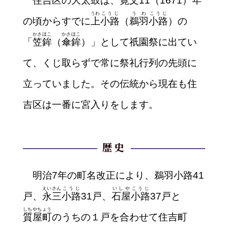
住吉区の大太鼓は、寛文11（1671）年
うわ
こうじ
うわ
こうじ
の頃からすでに
上
小路
（
鵜羽
小路
）の
かさほこ
かさほこ
「
笠鉾
（
傘鉾
）」として祇園祭に出てい
て、くじ取らずで常に祭礼行列の先頭に
立っていました。その伝統から現在も住
吉区は一番に宮入りをします。
歴史
明治7年の町名改正により、鵜羽小路41
えいさん
こうじ
いしや
こうじ
戸、
永三
小路
31戸、
石屋
小路
37戸と
しちやちょう
質屋町
のうちの１戸を合わせて住吉町