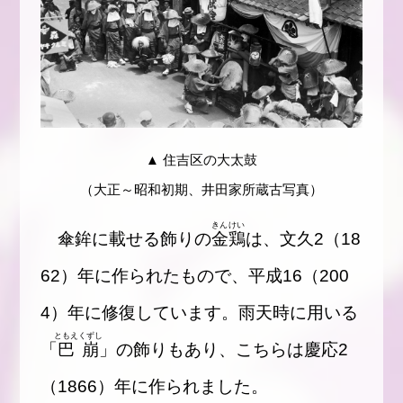
▲ 住吉区の大太鼓
（大正～昭和初期、井田家所蔵古写真）
きんけい
傘鉾に載せる飾りの
金鶏
は、文久2（18
62）年に作られたもので、平成16（200
4）年に修復しています。雨天時に用いる
ともえ
くずし
「
巴
崩
」の飾りもあり、こちらは慶応2
（1866）年に作られました。