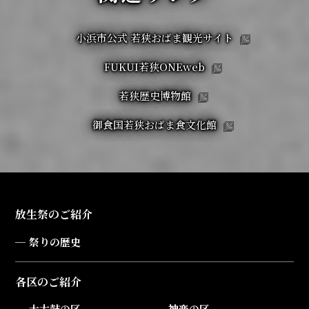
小浜市公式 若狭おばま観光サイト
FUKUI若狭ONEweb
若狭歴史博物館
御食国若狭おばま食文化館
放生祭のご紹介
祭りの歴史
各区のご紹介
大太鼓の区
神楽の区