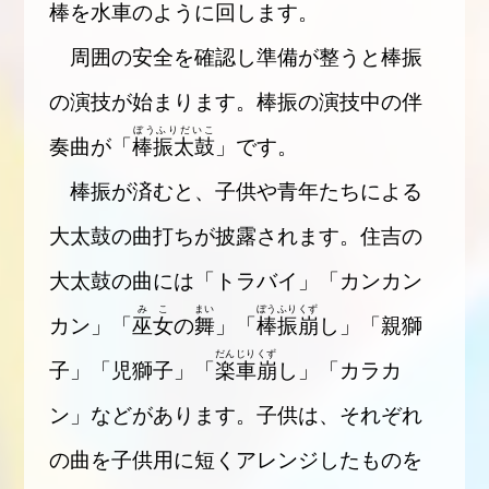
棒を水車のように回します。
周囲の安全を確認し準備が整うと棒振
の演技が始まります。棒振の演技中の伴
ぼうふりだいこ
奏曲が「
棒振太鼓
」です。
棒振が済むと、子供や青年たちによる
大太鼓の曲打ちが披露されます。住吉の
大太鼓の曲には「トラバイ」「カンカン
みこ
まい
ぼうふりくず
カン」「
巫女
の
舞
」「
棒振崩
し」「親獅
だんじりくず
子」「児獅子」「
楽車崩
し」「カラカ
ン」などがあります。子供は、それぞれ
の曲を子供用に短くアレンジしたものを