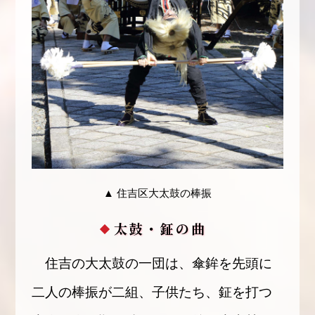
▲ 住吉区大太鼓の棒振
太鼓・鉦の曲
住吉の大太鼓の一団は、傘鉾を先頭に
二人の棒振が二組、子供たち、鉦を打つ