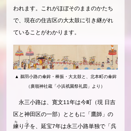
われます。これがほぼそのままのかたち
で、現在の住吉区の大太鼓に引き継がれ
ていることがわかります。
▲ 鵜羽小路の傘鉾・棒振・大太鼓と、北本町の傘鉾
（廣嶺神社蔵「小浜祇園祭礼図」より）
永三小路は、寛文11年は今町（現 日吉
区と神田区の一部）とともに「鷹師」の
ね
こ
練
り
子
を、延宝7年は永三小路単独で「呉