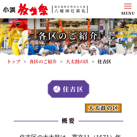
MENU
各区のご紹介
トップ
>
各区のご紹介
>
大太鼓の区
>
住吉区
住吉区
概要