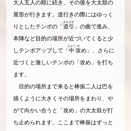
大人五人の順に続き、その後を大太鼓の
屋形が行きます。道行きの際にはゆっく
みちびき
りとしたテンポの「
道引
」の曲で進み、
本陣など目的の場所が近づいてくると少
ちゅう
ぜ
しテンポアップして「
中
攻
め」、さらに
近づくと激しいテンポの「攻め」を打ち
ます。
目的の場所まで来ると棒振二人は巴を
描くように大きくその場所をまわり、や
がて向かい合うと「攻め」の大太鼓が打
ち止められます。ここまで棒振はずっと