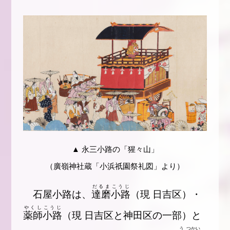
▲ 永三小路の「猩々山」
（廣嶺神社蔵「小浜祇園祭礼図」より）
だるま
こうじ
石屋小路は、
達磨
小路
（現 日吉区）・
やくし
こうじ
薬師
小路
（現 日吉区と神田区の一部）と
う
つかい