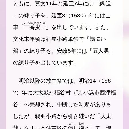
ともに、寛文11年と延宝7年には「
鵜
遣
」の練り子を、延宝8（1680）年には山
さんばそうやま
車「
三番叟山
」を出しています。また、
文化末年頃は石屋小路単独で「鵜遣い
船」の練り子を、安政5年には「五人男」
の練り子を出しています。
明治以降の放生祭では、明治14（188
2）年に大太鼓が福谷村（現 小浜市西津福
谷）へ売却され、中断した時期がありま
したが、鵜羽小路から引き継いだ「大太
だ
もの
鼓」をずっと住吉区の
演
し
物
として、現